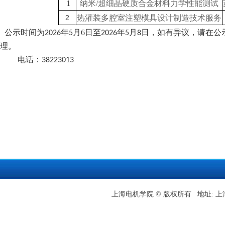
纳米
1
/超细晶硬质合金材料力学性能测试
热灌装多腔室注塑模具设计制造技术服务
2
公示时间为
年
月
6
日至
年
月
日，如有异议，请在公
2026
5
2026
5
8
理。
电话：
38223013
上海电机学院 © 版权所有 地址: 上海