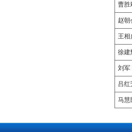
曹胜
赵朝
王相
徐建
刘军
吕红
马慧