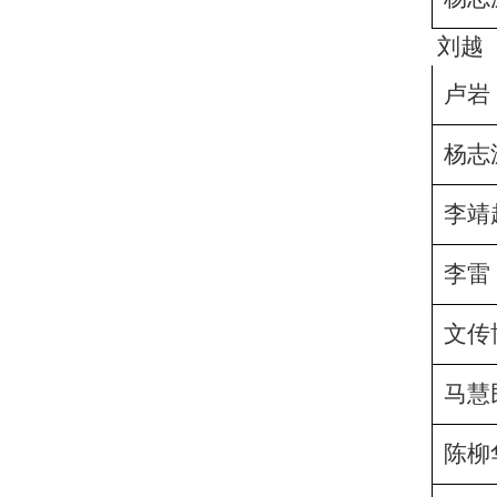
刘越
卢岩
杨志
李靖
李雷
文传
马慧
陈柳