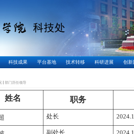
科技成果
平台基地
技术转移
科研进展
创新
况
部门历任领导
姓名
职务
处长
2024.1
超
副处长
2024.1
波