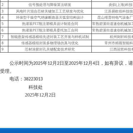
2
信号预处理与降噪算法研发
炎炽
(上海)科
3
风电叶片混合芯材关键加工工艺研发与优化
江苏易欧佰科技技
4
环保型干燥空气绝缘断路器灭弧室结构设计
昆山维普特电气设备厂
5
热灌装
常熟碧溪街道速创机械加
PET瓶注塑模具设计制造合同
6
热灌装
常熟碧溪街道速创机械加
PET瓶注塑模具委托加工合同
7
智能悬架传感器模组先进封装工艺开发与样机试制
杭州则轩科技
8
传感器模组封装多物理场仿真与优化
常州市精视智能科
9
芯材涂胶封孔关键配套技术研究
江西冠哲科技
公示时间为
年
月
日至
年
月
日，如有异议，请
2025
1
2
2
2025
1
2
4
受理。
电话：
38223013
科技处
2025年
12
月
2
日