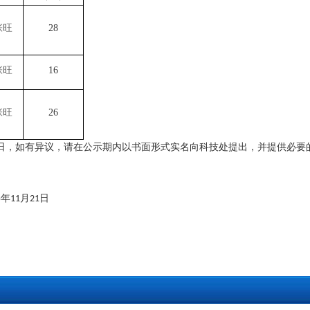
张旺
28
张旺
16
张旺
26
日，如有异议，请在公示期内以书面形式实名向科技处提出，并提供必要
年
月
日
5
11
21