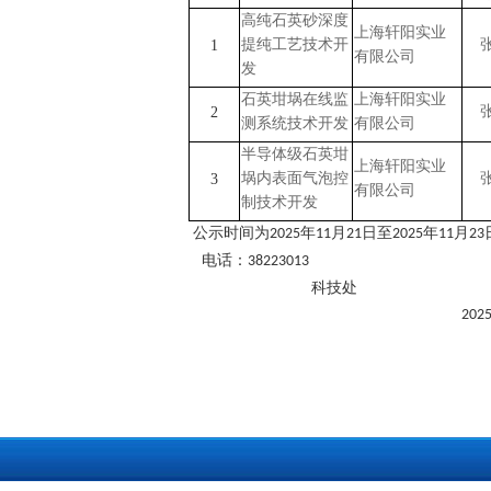
高纯石英砂深度
上海轩阳实业
提纯工艺技术开
1
有限公司
发
石英坩埚在线监
上海轩阳实业
2
测系统技术开发
有限公司
半导体级石英坩
上海轩阳实业
埚内表面气泡控
3
有限公司
制技术开发
公示时间为
年
月
日至
年
月
2025
11
21
2025
11
2
3
电话：
38223013
科技处
202